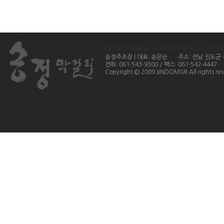
개인정보취급방침
서비스이용약관
상단
송정주조장 | 대표: 송은순
주소: 전남 진도군
전화: 061-543-9300 / 팩스: 061-542-4447
Copyright © 2009 JINDOMGR All rights res