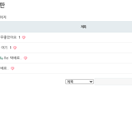
판
페이지
제목
너무좋았어요
1
 여기
1
Re: 택배로..
배로..