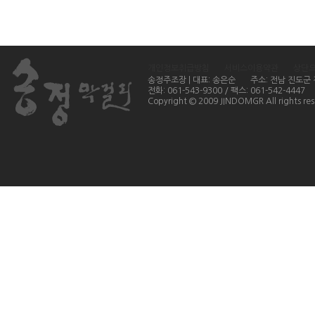
개인정보취급방침
서비스이용약관
상단
송정주조장 | 대표: 송은순
주소: 전남 진도군
전화: 061-543-9300 / 팩스: 061-542-4447
Copyright © 2009 JINDOMGR All rights res