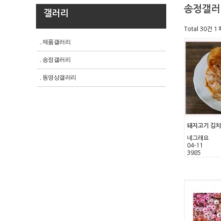
송정갤러
갤러리
Total 30건
1 
제품갤러리
송정갤러리
동영상갤러리
돼지고기 김
네그래요
04-11
3985