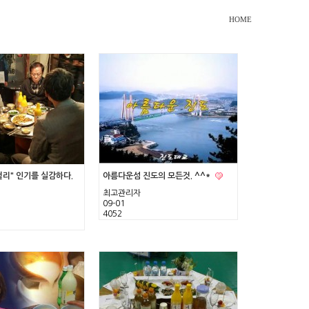
HOME
걸리" 인기를 실감하다.
아름다운섬 진도의 모든것. ^^*
최고관리자
09-01
4052