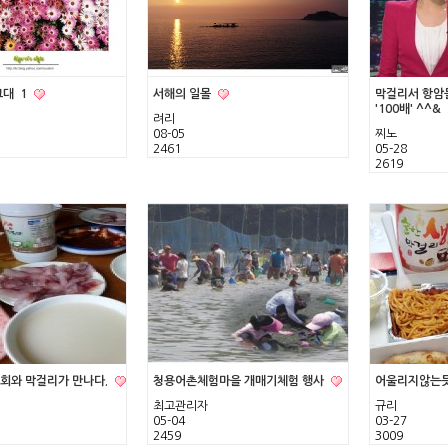
그대
1
서해의 일몰
막걸리서 항암
'100배' ^^&
려리
08-05
찌노
2461
05-28
2619
회와 막걸리가 만나다.
청용어촌체험마을 개매기체험 행사
어울리지않는듯
최고관리자
규리
05-04
03-27
2459
3009