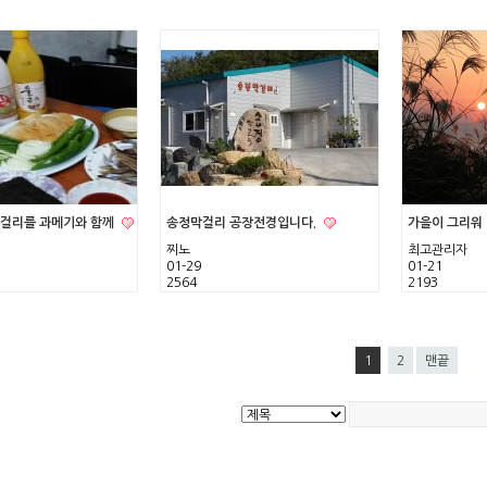
걸리를 과메기와 함께
송정막걸리 공장전경입니다.
가을이 그리워
찌노
최고관리자
01-29
01-21
2564
2193
1
2
맨끝