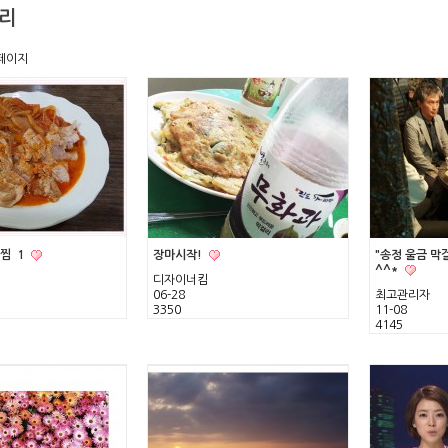
리
페이지
치찜
1
장마시작!
"송정 울금 막
^^*
디자이너킴
06-28
최고관리자
3350
11-08
4145