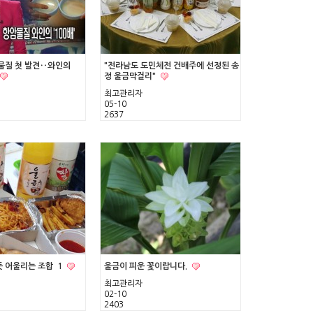
물질 첫 발견‥와인의
"전라남도 도민체전 건배주에 선정된 송
정 울금막걸리"
최고관리자
05-10
2637
 어울리는 조합
1
울금이 피운 꽃이랍니다.
최고관리자
02-10
2403