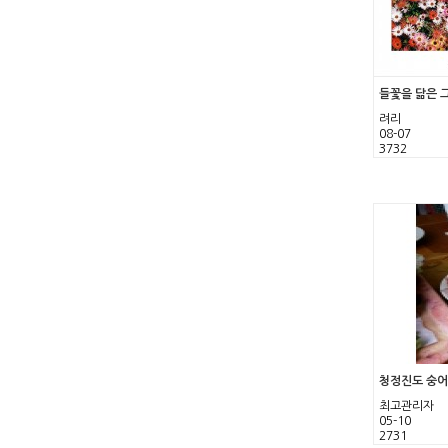
들꽃을 닮은 
려리
08-07
3732
청정진도 숭어
최고관리자
05-10
2731