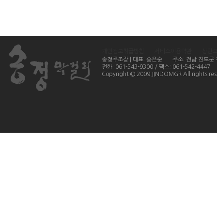
개인정보취급방침
서비스이용약관
상단
송정주조장 | 대표: 송은순
주소: 전남 진도군
전화: 061-543-9300 / 팩스: 061-542-4447
Copyright © 2009 JINDOMGR All rights res