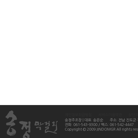
개인정보취급방침
서비스이용약관
상단
송정주조장 | 대표: 송은순
주소: 전남 진도군
전화: 061-543-9300 / 팩스: 061-542-4447
Copyright © 2009 JINDOMGR All rights res