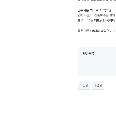
방안 등을 검토하고 있다”고 
전주시는 ‘막프로젝트’(막걸리
업에 나섰다. 전통모주는 쌀과 
모주는 11월 페트병과 종이팩 
광주 전주/정대하 박임근 기자 da
댓글목록
이전글
다음글