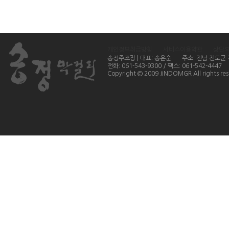
개인정보취급방침
서비스이용약관
상단
송정주조장 | 대표: 송은순
주소: 전남 진도군
전화: 061-543-9300 / 팩스: 061-542-4447
Copyright © 2009 JINDOMGR All rights res