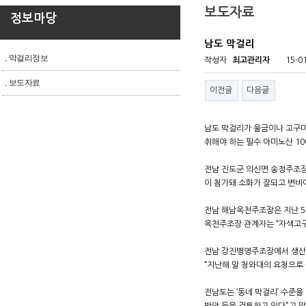
보도자료
정보마당
남도 막걸리
막걸리정보
작성자
최고관리자
15-0
보도자료
이전글
다음글
남도 막걸리가 울금이나 고구마
취해야 하는 필수 아미노산 10
전남 진도군 의신면 송정주조장은
이 첨가돼 소화가 잘되고 변비
전남 해남옥천주조장은 지난 5
옥천주조장 관계자는 “자색고구
전남 강진병영주조장에서 생산된
“지난해 말 청와대의 요청으로
전남도는 ‘동네 막걸리’ 수준