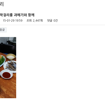
리
막걸리를 과메기와 함께
15-01-29 19:59
조회
2,447회
댓글
0건
음글