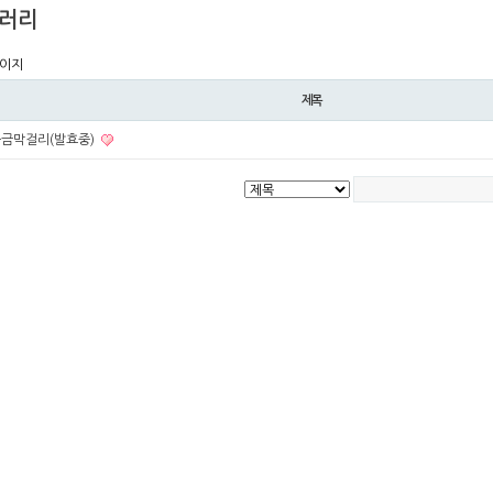
러리
페이지
제목
금막걸리(발효중)