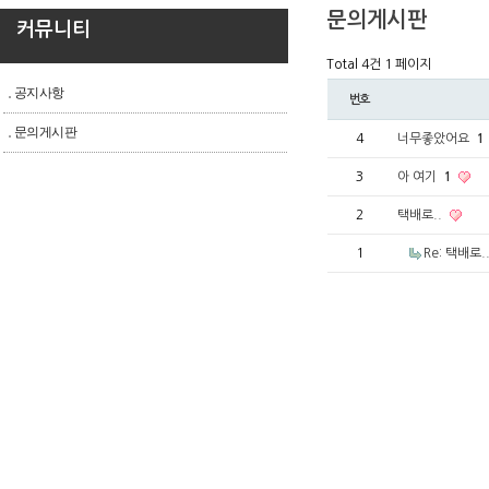
문의게시판
커뮤니티
Total 4건
1 페이지
공지사항
번호
문의게시판
4
너무좋았어요
1
3
아 여기
1
2
택배로..
1
Re: 택배로.