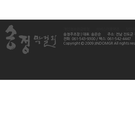
개인정보취급방침
서비스이용약관
상단
송정주조장 | 대표: 송은순
주소: 전남 진도군
전화: 061-543-9300 / 팩스: 061-542-4447
Copyright © 2009 JINDOMGR All rights res