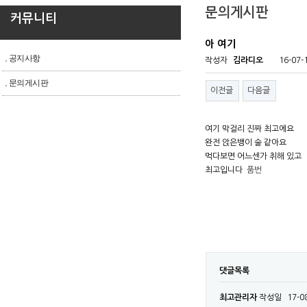
문의게시판
커뮤니티
아 여기
공지사항
작성자
김라디오
16-07-
문의게시판
이전글
다음글
여기 막걸리 진짜 최고에요
완전 앉은뱅이 술 같아요
먹다보면 어느센가 취해 있고
최고입니다
품번
댓글목록
최고관리자
작성일
17-0