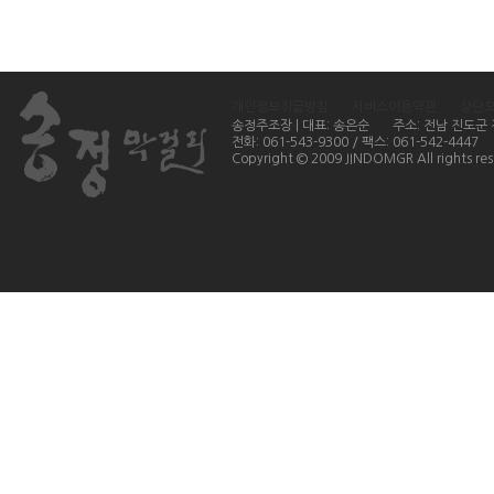
개인정보취급방침
서비스이용약관
상단
송정주조장 | 대표: 송은순
주소: 전남 진도군
전화: 061-543-9300 / 팩스: 061-542-4447
Copyright © 2009 JINDOMGR All rights res